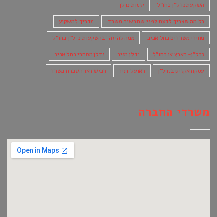
השקעת נדל"ן בחו"ל
יזמות נדלן
כל מה שצריך לדעת לפני שרוכשים משרד.
מדריך למשקיע
מחירי משרדים בתל אביב
ממה להיזהר בהשקעות נדל"ן בחו"ל
נדל"ן- בארץ או בחו"ל
נדלן מניב
נדלן מסחרי בתל אביב
עסקת אקזיט בנדל"ן
ראועל דניר
רכישת או השכרת משרד
משרדי החברה