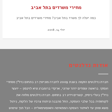
מחירי משרדים בתל אביב
כמה יעלה לך משרד בתל אביב? מחירי משרדים בתל אביב
יולי 14, 2018
אודות נדלנטים
חברת נדלנטים הוקמה בשנת 2009 לחברה מוניטין רב בתחום נדל"ן מסחרי
ועסקי. בראשה עומדים יזהר שרוני, ארקדי ברומברג וגיא לוינסון – יועצי
נדל"ן בעלי ניסיון, קשרים וידע רב בתחום. חברת נדלנטים מלווה את
לקוחותיה בכל שלבי העסקה, החל מהבנה וניתוח צרכיו של הלקוח, ניהול
משא ומתן עד לאיתור העסקה המתאימה והאופטימאלית – הכל תוך שימוש