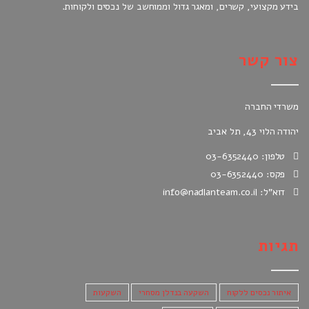
בידע מקצועי, קשרים, ומאגר גדול וממוחשב של נכסים ולקוחות.
צור קשר
משרדי החברה
יהודה הלוי 43, תל אביב
טלפון: 03-6352440
פקס: 03-6352440
דוא"ל: info@nadlanteam.co.il
תגיות
איתור נכסים ללקוח
השקעה בנדלן מסחרי
השקעות