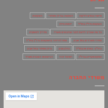
איתור נכסים ללקוח
השקעה בנדלן מסחרי
השקעות
השקעת נדל"ן בחו"ל
יזמות נדלן
כל מה שצריך לדעת לפני שרוכשים משרד.
מדריך למשקיע
מחירי משרדים בתל אביב
ממה להיזהר בהשקעות נדל"ן בחו"ל
נדל"ן- בארץ או בחו"ל
נדלן מניב
נדלן מסחרי בתל אביב
עסקת אקזיט בנדל"ן
ראועל דניר
רכישת או השכרת משרד
משרדי החברה