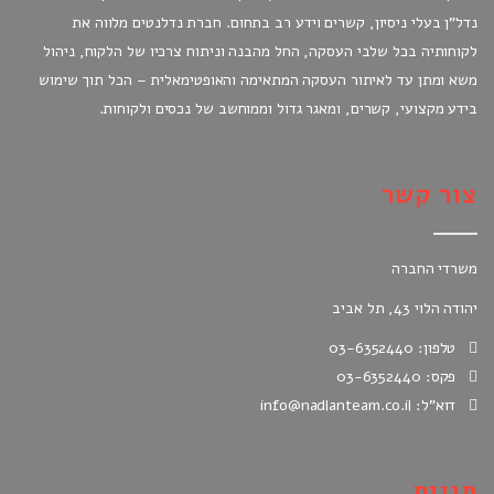
נדל"ן בעלי ניסיון, קשרים וידע רב בתחום. חברת נדלנטים מלווה את
לקוחותיה בכל שלבי העסקה, החל מהבנה וניתוח צרכיו של הלקוח, ניהול
משא ומתן עד לאיתור העסקה המתאימה והאופטימאלית – הכל תוך שימוש
בידע מקצועי, קשרים, ומאגר גדול וממוחשב של נכסים ולקוחות.
צור קשר
משרדי החברה
יהודה הלוי 43, תל אביב
טלפון: 03-6352440
פקס: 03-6352440
דוא"ל: info@nadlanteam.co.il
תגיות