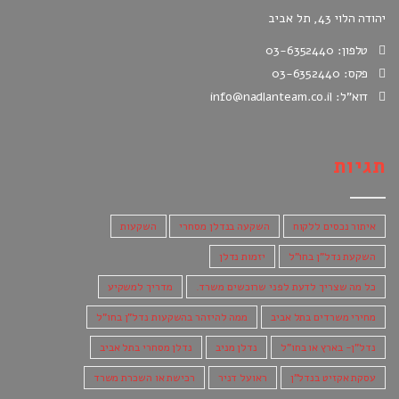
יהודה הלוי 43, תל אביב
טלפון: 03-6352440
פקס: 03-6352440
דוא"ל: info@nadlanteam.co.il
תגיות
איתור נכסים ללקוח
השקעה בנדלן מסחרי
השקעות
השקעת נדל"ן בחו"ל
יזמות נדלן
כל מה שצריך לדעת לפני שרוכשים משרד.
מדריך למשקיע
מחירי משרדים בתל אביב
ממה להיזהר בהשקעות נדל"ן בחו"ל
נדל"ן- בארץ או בחו"ל
נדלן מניב
נדלן מסחרי בתל אביב
עסקת אקזיט בנדל"ן
ראועל דניר
רכישת או השכרת משרד