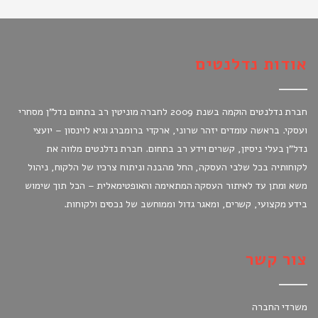
אודות נדלנטים
חברת נדלנטים הוקמה בשנת 2009 לחברה מוניטין רב בתחום נדל"ן מסחרי
ועסקי. בראשה עומדים יזהר שרוני, ארקדי ברומברג וגיא לוינסון – יועצי
נדל"ן בעלי ניסיון, קשרים וידע רב בתחום. חברת נדלנטים מלווה את
לקוחותיה בכל שלבי העסקה, החל מהבנה וניתוח צרכיו של הלקוח, ניהול
משא ומתן עד לאיתור העסקה המתאימה והאופטימאלית – הכל תוך שימוש
בידע מקצועי, קשרים, ומאגר גדול וממוחשב של נכסים ולקוחות.
צור קשר
משרדי החברה