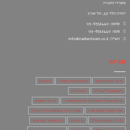
משרדי החברה
יהודה הלוי 43, תל אביב
טלפון: 03-6352440
פקס: 03-6352440
דוא"ל: info@nadlanteam.co.il
תגיות
איתור נכסים ללקוח
השקעה בנדלן מסחרי
השקעות
השקעת נדל"ן בחו"ל
יזמות נדלן
כל מה שצריך לדעת לפני שרוכשים משרד.
מדריך למשקיע
מחירי משרדים בתל אביב
ממה להיזהר בהשקעות נדל"ן בחו"ל
נדל"ן- בארץ או בחו"ל
נדלן מניב
נדלן מסחרי בתל אביב