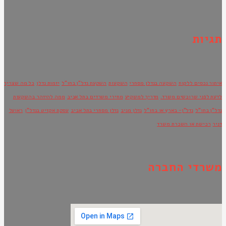
תגיות
איתור נכסים ללקוח
השקעה בנדלן מסחרי
השקעות
השקעת נדל"ן בחו"ל
יזמות נדלן
כל מה שצריך
לדעת לפני שרוכשים משרד.
מדריך למשקיע
מחירי משרדים בתל אביב
ממה להיזהר בהשקעות
נדל"ן בחו"ל
נדל"ן- בארץ או בחו"ל
נדלן מניב
נדלן מסחרי בתל אביב
עסקת אקזיט בנדל"ן
ראועל
דניר
רכישת או השכרת משרד
משרדי החברה