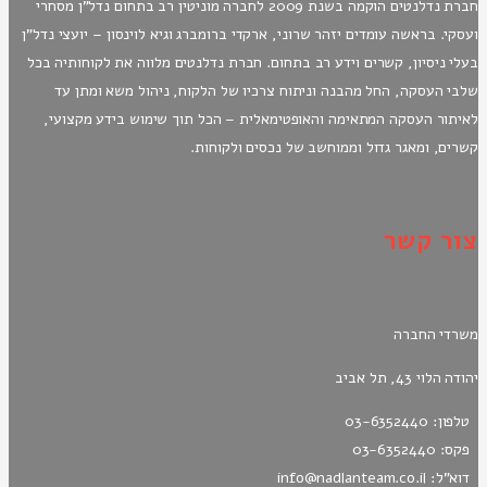
חברת נדלנטים הוקמה בשנת 2009 לחברה מוניטין רב בתחום נדל"ן מסחרי
ועסקי. בראשה עומדים יזהר שרוני, ארקדי ברומברג וגיא לוינסון – יועצי נדל"ן
בעלי ניסיון, קשרים וידע רב בתחום. חברת נדלנטים מלווה את לקוחותיה בכל
שלבי העסקה, החל מהבנה וניתוח צרכיו של הלקוח, ניהול משא ומתן עד
לאיתור העסקה המתאימה והאופטימאלית – הכל תוך שימוש בידע מקצועי,
קשרים, ומאגר גדול וממוחשב של נכסים ולקוחות.
צור קשר
משרדי החברה
יהודה הלוי 43, תל אביב
טלפון: 03-6352440
פקס: 03-6352440
דוא"ל: info@nadlanteam.co.il