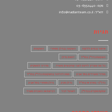
פקס: 03-6352440
דוא"ל: info@nadlanteam.co.il
תגיות
איתור נכסים ללקוח
השקעה בנדלן מסחרי
השקעות
השקעת נדל"ן בחו"ל
יזמות נדלן
כל מה שצריך לדעת לפני שרוכשים משרד.
מדריך למשקיע
מחירי משרדים בתל אביב
ממה להיזהר בהשקעות נדל"ן בחו"ל
נדל"ן- בארץ או בחו"ל
נדלן מניב
נדלן מסחרי בתל אביב
עסקת אקזיט בנדל"ן
ראועל דניר
רכישת או השכרת משרד