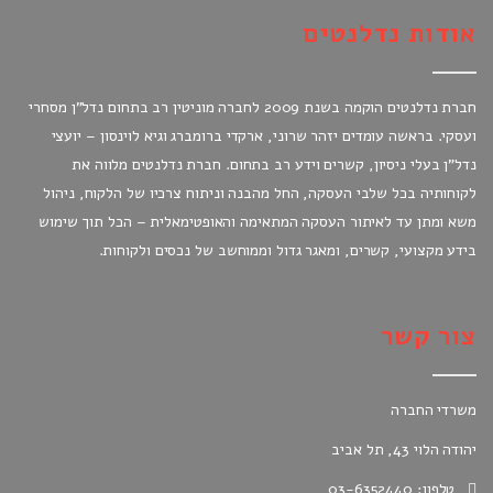
אודות נדלנטים
חברת נדלנטים הוקמה בשנת 2009 לחברה מוניטין רב בתחום נדל"ן מסחרי
ועסקי. בראשה עומדים יזהר שרוני, ארקדי ברומברג וגיא לוינסון – יועצי
נדל"ן בעלי ניסיון, קשרים וידע רב בתחום. חברת נדלנטים מלווה את
לקוחותיה בכל שלבי העסקה, החל מהבנה וניתוח צרכיו של הלקוח, ניהול
משא ומתן עד לאיתור העסקה המתאימה והאופטימאלית – הכל תוך שימוש
בידע מקצועי, קשרים, ומאגר גדול וממוחשב של נכסים ולקוחות.
צור קשר
משרדי החברה
יהודה הלוי 43, תל אביב
טלפון: 03-6352440