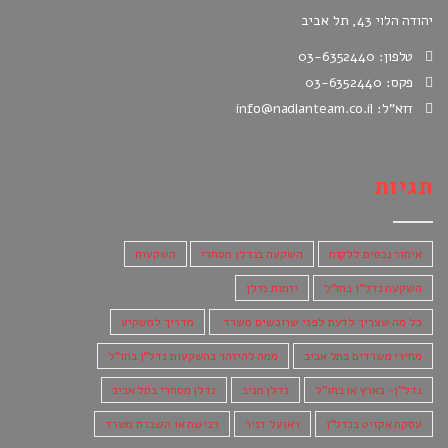
יהודה הלוי 43, תל אביב
טלפון: 03-6352440
פקס: 03-6352440
דוא"ל: info@nadlanteam.co.il
תגיות
איתור נכסים ללקוח
השקעה בנדלן מסחרי
השקעות
השקעת נדל"ן בחו"ל
יזמות נדלן
כל מה שצריך לדעת לפני שרוכשים משרד.
מדריך למשקיע
מחירי משרדים בתל אביב
ממה להיזהר בהשקעות נדל"ן בחו"ל
נדל"ן- בארץ או בחו"ל
נדלן מניב
נדלן מסחרי בתל אביב
עסקת אקזיט בנדל"ן
ראועל דניר
רכישת או השכרת משרד