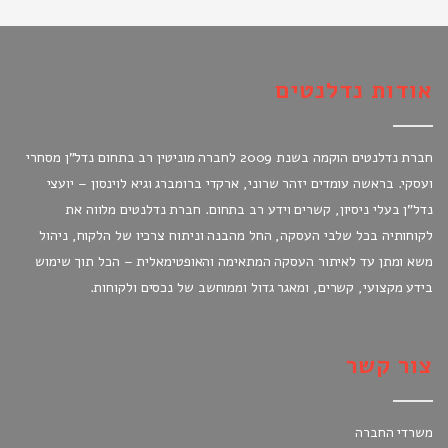
אודות נדלנטים
חברת נדלנטים הוקמה בשנת 2009 לחברה מוניטין רב בתחום נדל"ן מסחרי
ועסקי. בראשה עומדים יזהר שרוני, ארקדי ברומברג וגיא לוינסון – יועצי
נדל"ן בעלי ניסיון, קשרים וידע רב בתחום. חברת נדלנטים מלווה את
לקוחותיה בכל שלבי העסקה, החל מהבנה וניתוח צרכיו של הלקוח, ניהול
משא ומתן עד לאיתור העסקה המתאימה והאופטימאלית – הכל תוך שימוש
בידע מקצועי, קשרים, ומאגר גדול וממוחשב של נכסים ולקוחות.
צור קשר
משרדי החברה