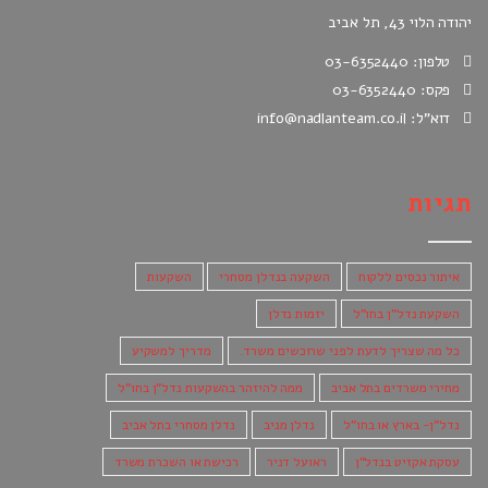
יהודה הלוי 43, תל אביב
טלפון: 03-6352440
פקס: 03-6352440
דוא"ל: info@nadlanteam.co.il
תגיות
איתור נכסים ללקוח
השקעה בנדלן מסחרי
השקעות
השקעת נדל"ן בחו"ל
יזמות נדלן
כל מה שצריך לדעת לפני שרוכשים משרד.
מדריך למשקיע
מחירי משרדים בתל אביב
ממה להיזהר בהשקעות נדל"ן בחו"ל
נדל"ן- בארץ או בחו"ל
נדלן מניב
נדלן מסחרי בתל אביב
עסקת אקזיט בנדל"ן
ראועל דניר
רכישת או השכרת משרד