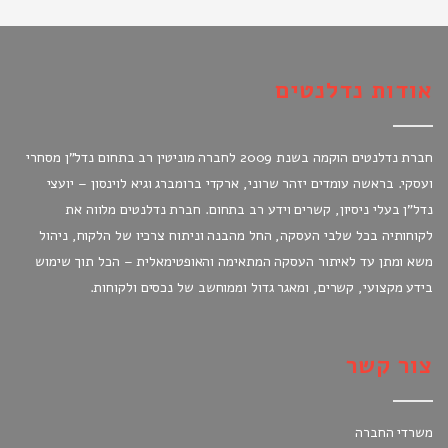
אודות נדלנטים
חברת נדלנטים הוקמה בשנת 2009 לחברה מוניטין רב בתחום נדל"ן מסחרי
ועסקי. בראשה עומדים יזהר שרוני, ארקדי ברומברג וגיא לוינסון – יועצי
נדל"ן בעלי ניסיון, קשרים וידע רב בתחום. חברת נדלנטים מלווה את
לקוחותיה בכל שלבי העסקה, החל מהבנה וניתוח צרכיו של הלקוח, ניהול
משא ומתן עד לאיתור העסקה המתאימה והאופטימאלית – הכל תוך שימוש
בידע מקצועי, קשרים, ומאגר גדול וממוחשב של נכסים ולקוחות.
צור קשר
משרדי החברה