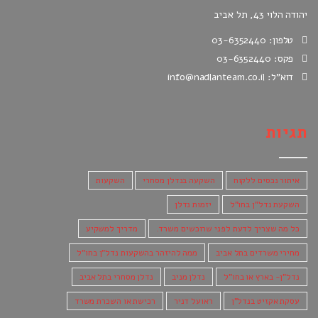
יהודה הלוי 43, תל אביב
טלפון: 03-6352440
פקס: 03-6352440
דוא"ל: info@nadlanteam.co.il
תגיות
איתור נכסים ללקוח
השקעה בנדלן מסחרי
השקעות
השקעת נדל"ן בחו"ל
יזמות נדלן
כל מה שצריך לדעת לפני שרוכשים משרד.
מדריך למשקיע
מחירי משרדים בתל אביב
ממה להיזהר בהשקעות נדל"ן בחו"ל
נדל"ן- בארץ או בחו"ל
נדלן מניב
נדלן מסחרי בתל אביב
עסקת אקזיט בנדל"ן
ראועל דניר
רכישת או השכרת משרד