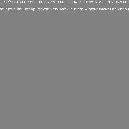
חום נדל"ן מסחרי ועסקי. בראשה עומדים יזהר שרוני, ארקדי ברומברג וגיא לוינסון – יועצי נדל"
המתאימה והאופטימאלית – הכל תוך שימוש בידע מקצועי, קשרים, ומאגר גדול וממ