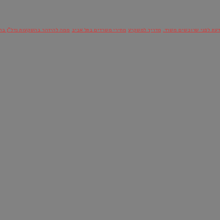
דעת לפני שרוכשים משרד.
מדריך למשקיע
מחירי משרדים בתל אביב
ממה להיזהר בהשקעות נדל"ן בח