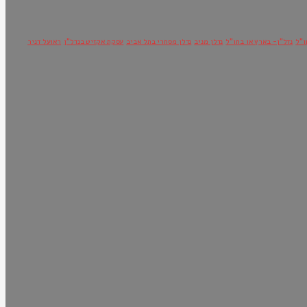
ו"ל
נדל"ן- בארץ או בחו"ל
נדלן מניב
נדלן מסחרי בתל אביב
עסקת אקזיט בנדל"ן
ראועל דניר