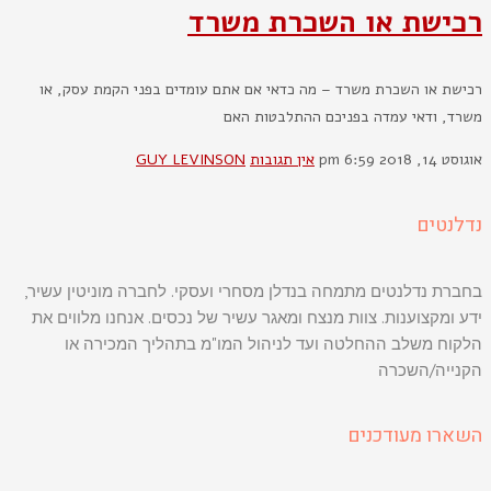
רכישת או השכרת משרד
רכישת או השכרת משרד – מה כדאי אם אתם עומדים בפני הקמת עסק, או
משרד, ודאי עמדה בפניכם ההתלבטות האם
אוגוסט 14, 2018
6:59 pm
אין תגובות
GUY LEVINSON
נדלנטים
בחברת נדלנטים מתמחה בנדלן מסחרי ועסקי. לחברה מוניטין עשיר,
ידע ומקצוענות. צוות מנצח ומאגר עשיר של נכסים. אנחנו מלווים את
הלקוח משלב ההחלטה ועד לניהול המו"מ בתהליך המכירה או
הקנייה/השכרה
השארו מעודכנים