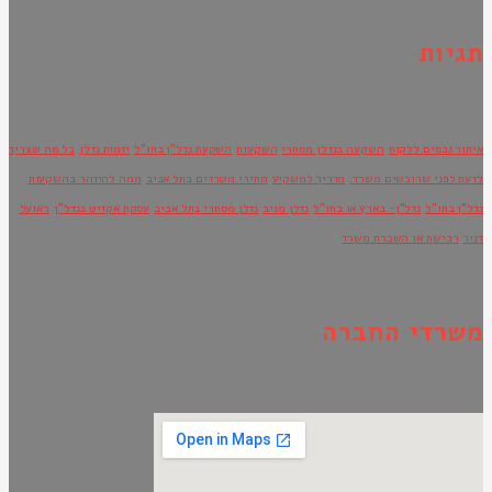
תגיות
איתור נכסים ללקוח
השקעה בנדלן מסחרי
השקעות
השקעת נדל"ן בחו"ל
יזמות נדלן
כל מה שצריך
לדעת לפני שרוכשים משרד.
מדריך למשקיע
מחירי משרדים בתל אביב
ממה להיזהר בהשקעות
נדל"ן בחו"ל
נדל"ן- בארץ או בחו"ל
נדלן מניב
נדלן מסחרי בתל אביב
עסקת אקזיט בנדל"ן
ראועל
דניר
רכישת או השכרת משרד
משרדי החברה