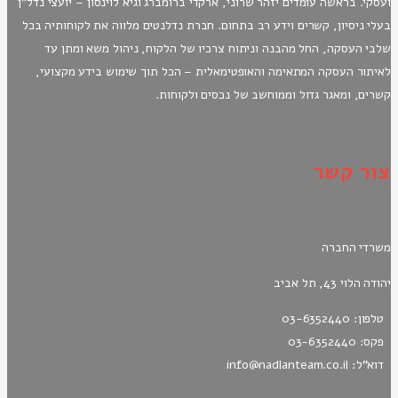
ועסקי. בראשה עומדים יזהר שרוני, ארקדי ברומברג וגיא לוינסון – יועצי נדל"ן
בעלי ניסיון, קשרים וידע רב בתחום. חברת נדלנטים מלווה את לקוחותיה בכל
שלבי העסקה, החל מהבנה וניתוח צרכיו של הלקוח, ניהול משא ומתן עד
לאיתור העסקה המתאימה והאופטימאלית – הכל תוך שימוש בידע מקצועי,
קשרים, ומאגר גדול וממוחשב של נכסים ולקוחות.
צור קשר
משרדי החברה
יהודה הלוי 43, תל אביב
טלפון: 03-6352440
פקס: 03-6352440
דוא"ל: info@nadlanteam.co.il