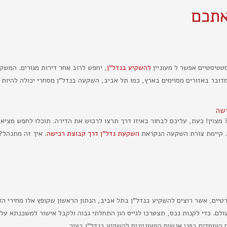
אתכם
טטיסטיים אפשר ל מעוניין
להשקיע בנדל"ן
, יחפש לרוב אחר דירות מגורים. המשק
 מדובר באזורים מסוימים בארץ, כמו תל אביב, השקעה בנדל"ן מסחרי יכולה להיות
ישה
וין! כעת, עליכם לבחור באיזו דרך תרצו לרכוש את הדירה. תוכלו לחפש מציאות 
ם. קיימת צורת השקעה הנקראת
השקעת נדל"ן דרך קבוצת רכישה
. איך זה מתנהל?
טיים, אשר רוצים להשקיע בנדל"ן בתל אביב, הנתון הראשון שקופץ אלו מחירי הדי
לם. כדי לקנות נכס, תצטרכו לגייס הון התחלתי גבוה ולקבל אישור למשכנתא על 
 העומדים בפני אנשים המעוניינים להשקיע בנדל"ן בעיר.