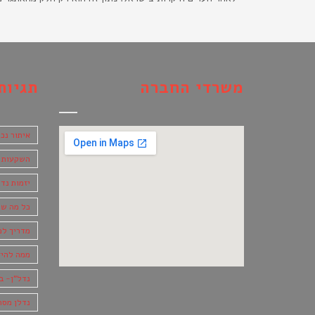
משרדי החברה
תגיות
איתור נכ
השקעות
יזמות נדל
כל מה שצ
מדריך למ
ממה להיז
נדל"ן- ב
נדלן מסח