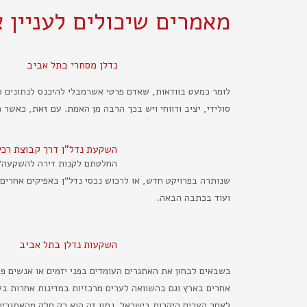
מאמרים שיכולים לעניין 
נדלן מסחרי בתל אביב
לומר כמעט בוודאות, שאדם פרטי אשרמבלי להיכנס לנתונים ס
סולידי, יציב ורווחי ויש בכך הרבה מן האמת. עם זאת, כאשר
השקעת נדל"ן דרך קבוצת רכ
החלטתם לקנות דירה להשקעה? מצ
שנותרה בפרויקט חדש, או לרכוש נכסי נדל"ן באפיקים אחרי
ועוד בכתבה הבאה.
השקעות נדלן בתל אביב
כשבאים לבחון את האתגרים העומדים בפני יזמים או אנשים פר
אחרים בארץ וגם בהשוואה לערים מרכזיות במדינות אחרות בעו
לאחר הערים היקרות בישראל. נתון זה הוא רק חלק מהאתגרים