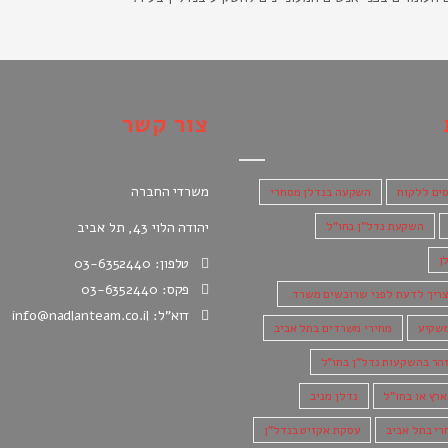
צור קשר
משרדי החברה
סים ללקוח
השקעה בנדלן מסחרי
השקעת נדל"ן בחו"ל
יהודה הלוי 43, תל אביב
ן
טלפון: 03-6352440
פקס: 03-6352440
ריך לדעת לפני שרוכשים משרד.
דוא"ל: info@nadlanteam.co.il
שקיע
מחירי משרדים בתל אביב
הר בהשקעות נדל"ן בחו"ל
ארץ או בחו"ל
נדלן מניב
רי בתל אביב
עסקת אקזיט בנדל"ן