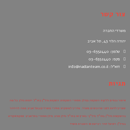
צור קשר
משרדי החברה
יהודה הלוי 43, תל אביב
טלפון: 03-6352440
פקס: 03-6352440
דוא"ל: info@nadlanteam.co.il
תגיות
איתור נכסים ללקוח
השקעה בנדלן מסחרי
השקעות
השקעת נדל"ן בחו"ל
יזמות נדלן
כל מה
שצריך לדעת לפני שרוכשים משרד.
מדריך למשקיע
מחירי משרדים בתל אביב
ממה להיזהר
בהשקעות נדל"ן בחו"ל
נדל"ן- בארץ או בחו"ל
נדלן מניב
נדלן מסחרי בתל אביב
עסקת אקזיט
בנדל"ן
ראועל דניר
רכישת או השכרת משרד