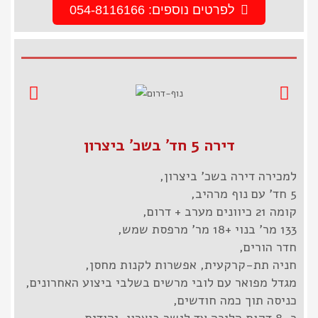
לפרטים נוספים: 054-8116166
דירה 5 חד' בשכ' ביצרון
למכירה דירה בשכ' ביצרון,
5 חד' עם נוף מרהיב,
קומה 21 כיוונים מערב + דרום,
133 מר' בנוי +18 מר' מרפסת שמש,
חדר הורים,
חניה תת-קרקעית, אפשרות לקנות מחסן,
מגדל מפואר עם לובי מרשים בשלבי ביצוע האחרונים,
כניסה תוך כמה חודשים,
כ-8 דקות הליכה עד לגשר ביצרון-יהודית,