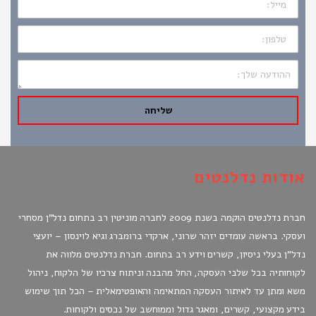
טלפון:
ההודעה
שלך:
שליחה
אודות נדלנטים
חברת נדלנטים הוקמה בשנת 2009 לחברה מוניטין רב בתחום נדל"ן מסחרי
ועסקי. בראשה עומדים יזהר שרוני, ארקדי ברומברג וגיא לוינסון – יועצי
נדל"ן בעלי ניסיון, קשרים וידע רב בתחום. חברת נדלנטים מלווה את
לקוחותיה בכל שלבי העסקה, החל מהבנה וניתוח צרכיו של הלקוח, ניהול
משא ומתן עד לאיתור העסקה המתאימה והאופטימאלית – הכל תוך שימוש
בידע מקצועי, קשרים, ומאגר גדול וממוחשב של נכסים ולקוחות.